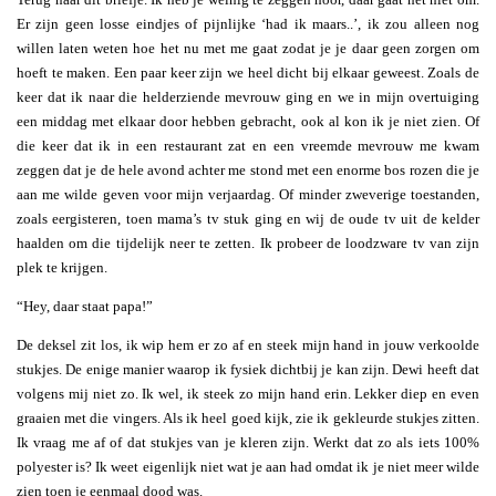
Er zijn geen losse eindjes of pijnlijke ‘had ik maars..’, ik zou alleen nog
willen laten weten hoe het nu met me gaat zodat je je daar geen zorgen om
hoeft te maken. Een paar keer zijn we heel dicht bij elkaar geweest. Zoals de
keer dat ik naar die helderziende mevrouw ging en we in mijn overtuiging
een middag met elkaar door hebben gebracht, ook al kon ik je niet zien. Of
die keer dat ik in een restaurant zat en een vreemde mevrouw me kwam
zeggen dat je de hele avond achter me stond met een enorme bos rozen die je
aan me wilde geven voor mijn verjaardag. Of minder zweverige toestanden,
zoals eergisteren, toen mama’s tv stuk ging en wij de oude tv uit de kelder
haalden om die tijdelijk neer te zetten. Ik probeer de loodzware tv van zijn
plek te krijgen.
“Hey, daar staat papa!”
De deksel zit los, ik wip hem er zo af en steek mijn hand in jouw verkoolde
stukjes. De enige manier waarop ik fysiek dichtbij je kan zijn. Dewi heeft dat
volgens mij niet zo. Ik wel, ik steek zo mijn hand erin. Lekker diep en even
graaien met die vingers. Als ik heel goed kijk, zie ik gekleurde stukjes zitten.
Ik vraag me af of dat stukjes van je kleren zijn. Werkt dat zo als iets 100%
polyester is? Ik weet eigenlijk niet wat je aan had omdat ik je niet meer wilde
zien toen je eenmaal dood was.