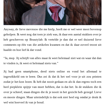
Anyway, de lieve mevrouw die me hielp, heeft me er wel weer mooi bovenop
geholpen. Ik weet nog dat toen je ziek was, ik daar een aantal stukken over je
heb geschreven op Beautylab. Ik vertelde je dan dat er wel duizend lieve
comments op één van die artikelen kwamen en dat ik daar zoveel troost uit
haalde en hoe lief ik dat vond.
“Ja, mop. Jij schrijft van alles maar ik weet helemaal niet wat en waar dat dan
te vinden is, ik weet er helemaal niets van.”
Jij had geen smartphone, deed niets online en vond het allemaal te
ingewikkeld om te leren. Dus zei ik dat ik het wel voor je uit zou printen
zodat je het kon lezen. Ik heb dat nooit gedaan en als ik dan ergens toch een
heel piepklein spijtje van moet hebben, dat is dat het. In de stukken die ik
over je schreef, staan dingen die ik je nooit in het gezicht heb gezegd. Lieve
en mooie dingen. Maar uiteindelijk is dat ook niet heel erg omdat je denk ik
wel wist hoeveel ik van je houd.