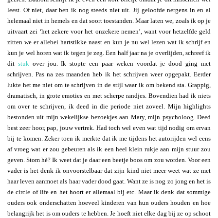
leest. Of niet, daar ben ik nog steeds niet uit. Jij geloofde nergens in en al
helemaal niet in hemels en dat soort toestanden. Maar laten we, zoals ik op je
uitvaart zei ‘het zekere voor het onzekere nemen’, want voor hetzelfde geld
zitten we er allebei hartstikke naast en kun je nu wel lezen wat ik schrijf en
kun je wel horen wat ik tegen je zeg. Een half jaar na je overlijden, schreef ik
dit
stuk
over jou. Ik stopte een paar weken voordat je dood ging met
schrijven. Pas na zes maanden heb ik het schrijven weer opgepakt. Eerder
lukte het me niet om te schrijven in de stijl waar ik om bekend sta. Grappig,
dramatisch, in grote emoties en met scherpe randjes. Bovendien had ik niets
om over te schrijven, ik deed in die periode niet zoveel. Mijn highlights
bestonden uit mijn wekelijkse bezoekjes aan Mary, mijn psycholoog. Deed
best zeer hoor, pap, jouw vertrek. Had toch wel even wat tijd nodig om ervan
bij te komen. Zeker toen ik merkte dat ik me tijdens het autorijden wel eens
af vroeg wat er zou gebeuren als ik een heel klein rukje aan mijn stuur zou
geven. Stom hè? Ik weet dat je daar een beetje boos om zou worden. Voor een
vader is het denk ik onvoorstelbaar dat zijn kind niet meer weet wat ze met
haar leven aanmoet als haar vader dood gaat. Want ze is nog zo jong en het is
de circle of life en het hoort er allemaal bij etc. Maar ik denk dat sommige
ouders ook onderschatten hoeveel kinderen van hun ouders houden en hoe
belangrijk het is om ouders te hebben. Je hoeft niet elke dag bij ze op schoot