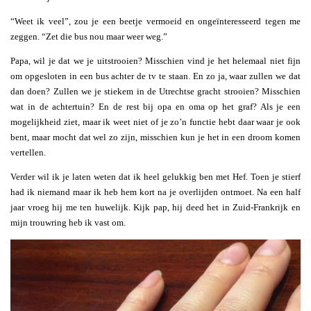
“Weet ik veel”, zou je een beetje vermoeid en ongeïnteresseerd tegen me
zeggen. “Zet die bus nou maar weer weg.”
Papa, wil je dat we je uitstrooien? Misschien vind je het helemaal niet fijn
om opgesloten in een bus achter de tv te staan. En zo ja, waar zullen we dat
dan doen? Zullen we je stiekem in de Utrechtse gracht strooien? Misschien
wat in de achtertuin? En de rest bij opa en oma op het graf? Als je een
mogelijkheid ziet, maar ik weet niet of je zo’n functie hebt daar waar je ook
bent, maar mocht dat wel zo zijn, misschien kun je het in een droom komen
vertellen.
Verder wil ik je laten weten dat ik heel gelukkig ben met Hef. Toen je stierf
had ik niemand maar ik heb hem kort na je overlijden ontmoet. Na een half
jaar vroeg hij me ten huwelijk. Kijk pap, hij deed het in Zuid-Frankrijk en
mijn trouwring heb ik vast om.