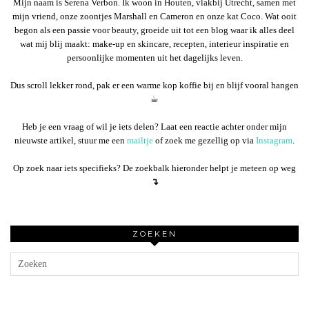
Mijn naam is Serena Verbon. Ik woon in Houten, vlakbij Utrecht, samen met
mijn vriend, onze zoontjes Marshall en Cameron en onze kat Coco. Wat ooit
begon als een passie voor beauty, groeide uit tot een blog waar ik alles deel
wat mij blij maakt: make-up en skincare, recepten, interieur inspiratie en
persoonlijke momenten uit het dagelijks leven.
Dus scroll lekker rond, pak er een warme kop koffie bij en blijf vooral hangen
☕︎
Heb je een vraag of wil je iets delen? Laat een reactie achter onder mijn
nieuwste artikel, stuur me een
mailtje
of zoek me gezellig op via
Instagram
.
Op zoek naar iets specifieks? De zoekbalk hieronder helpt je meteen op weg
↴
ZOEKEN