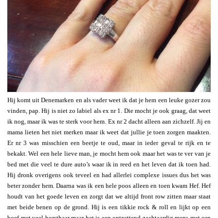
Hij komt uit Denemarken en als vader weet ik dat je hem een leuke gozer zou
vinden, pap. Hij is niet zo labiel als ex nr 1. Die mocht je ook graag, dat weet
ik nog, maar ik was te sterk voor hem. Ex nr 2 dacht alleen aan zichzelf. Jij en
mama lieten het niet merken maar ik weet dat jullie je toen zorgen maakten.
Er nr 3 was misschien een beetje te oud, maar in ieder geval te rijk en te
bekakt. Wel een hele lieve man, je mocht hem ook maar het was te ver van je
bed met die veel te dure auto’s waar ik in reed en het leven dat ik toen had.
Hij dronk overigens ook teveel en had allerlei complexe issues dus het was
beter zonder hem. Daarna was ik een hele poos alleen en toen kwam Hef. Hef
houdt van het goede leven en zorgt dat we altijd front row zitten maar staat
met beide benen op de grond. Hij is een tikkie rock & roll en lijkt op een
boef met veel borsthaar maar het is een ontzettend zachtaardig mens met een