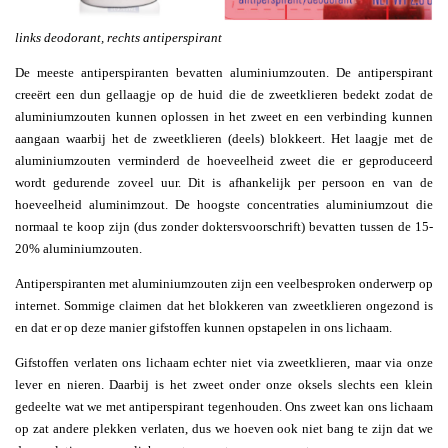
links deodorant, rechts antiperspirant
De meeste antiperspiranten bevatten aluminiumzouten. De antiperspirant
creeërt een dun gellaagje op de huid die de zweetklieren bedekt zodat de
aluminiumzouten kunnen oplossen in het zweet en een verbinding kunnen
aangaan waarbij het de zweetklieren (deels) blokkeert. Het laagje met de
aluminiumzouten verminderd de hoeveelheid zweet die er geproduceerd
wordt gedurende zoveel uur. Dit is afhankelijk per persoon en van de
hoeveelheid aluminimzout. De hoogste concentraties aluminiumzout die
normaal te koop zijn (dus zonder doktersvoorschrift) bevatten tussen de 15-
20% aluminiumzouten.
Antiperspiranten met aluminiumzouten zijn een veelbesproken onderwerp op
internet. Sommige claimen dat het blokkeren van zweetklieren ongezond is
en dat er op deze manier gifstoffen kunnen opstapelen in ons lichaam.
Gifstoffen verlaten ons lichaam echter niet via zweetklieren, maar via onze
lever en nieren. Daarbij is het zweet onder onze oksels slechts een klein
gedeelte wat we met antiperspirant tegenhouden. Ons zweet kan ons lichaam
op zat andere plekken verlaten, dus we hoeven ook niet bang te zijn dat we