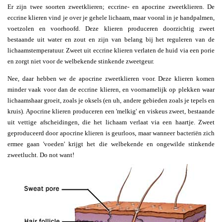
Er zijn twee soorten zweetklieren; eccrine- en apocrine zweetklieren. De
eccrine klieren vind je over je gehele lichaam, maar vooral in je handpalmen,
voetzolen en voorhoofd. Deze klieren produceren doorzichtig zweet
bestaande uit water en zout en zijn van belang bij het reguleren van de
lichaamstemperatuur. Zweet uit eccrine klieren verlaten de huid via een porie
en zorgt niet voor de welbekende stinkende zweetgeur.
Nee, daar hebben we de apocrine zweetklieren voor. Deze klieren komen
minder vaak voor dan de eccrine klieren, en voornamelijk op plekken waar
lichaamshaar groeit, zoals je oksels (en uh, andere gebieden zoals je tepels en
kruis). Apocrine klieren produceren een 'melkig' en viskeus zweet, bestaande
uit vettige afscheidingen, die het lichaam verlaat via een haartje. Zweet
geproduceerd door apocrine klieren is geurloos, maar wanneer bacteriën zich
ermee gaan 'voeden' krijgt het die welbekende en ongewilde stinkende
zweetlucht. Do not want!