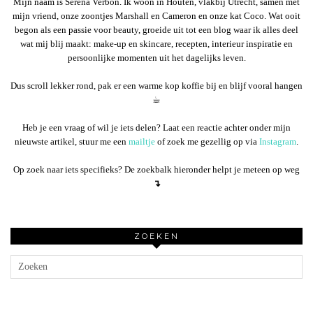
Mijn naam is Serena Verbon. Ik woon in Houten, vlakbij Utrecht, samen met
mijn vriend, onze zoontjes Marshall en Cameron en onze kat Coco. Wat ooit
begon als een passie voor beauty, groeide uit tot een blog waar ik alles deel
wat mij blij maakt: make-up en skincare, recepten, interieur inspiratie en
persoonlijke momenten uit het dagelijks leven.
Dus scroll lekker rond, pak er een warme kop koffie bij en blijf vooral hangen
☕︎
Heb je een vraag of wil je iets delen? Laat een reactie achter onder mijn
nieuwste artikel, stuur me een
mailtje
of zoek me gezellig op via
Instagram
.
Op zoek naar iets specifieks? De zoekbalk hieronder helpt je meteen op weg
↴
ZOEKEN