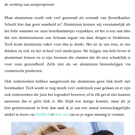
de werking van antiperspirant
Maar aluminium wordt ook veel genoemd als oorzaak van (borst)kanker.
Schuilt hier dan geen waarheid in? Aluminium kennen wij voornamelijk als
het folie waarmee we onze boterhammetjes verpakken, en het is een raar idee
dat een aluminiumzout ons lichaam ingaat om daar dingen te blokkeren.
Toch komt aluminium vaker voor dan je denkt. Het zit in ons eten, in ons
drinken en ook zit het in heel veel medicijnen. We krijgen ons hele leven al
aluminium binnen en er zijn bronnen die claimen dat dit niet schadelijk is
voor onze gezondheid. Zelfs niet als we aluminium binnenkrijgen via
cosmetische producten.
Ook onderzoeken hebben aangetoond dat aluminium geen link heeft met
borstkanker. Toch wordt er nog steeds veel onderzoek naar gedaan en er zijn
ook onderzoeken die juist het tegendeel beweren, of in elk geval niet kunnen
aantonen dat er géén link is. Het blijft een lastige kwestie, maar als je
hier geïnteresseerd in bent dan raad ik je aan een aantal wetenschappelijke
artikel te lezen via
PubMed
of
deze site
om zo je eigen mening te vormen.