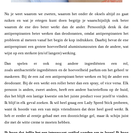
Nu je weet waarom we zweten, waarom het onder de oksels altijd zo gaat
ruiken en wat je ertegen kunt doen begrijp je waarschijnlijk ook beter
waarom de ene deo beter werkt dan de ander. Persoonlijk denk ik dat
antiperspiranten beter werken dan deodoranten, omdat antiperspiranten het
probleem al meteen vanaf het begin de kop indrukken. Daarbij bevat de ene
antiperspirant een grotere hoeveelheid aluminiumzouten dan de andere, wat
wijst op een sterkere (en/of langere) werking.
Dan spelen er ook nog andere ingrediënten een rol,
zoals antibacteriële ingrediënten en de hoeveelheid parfum om het geheel te
maskeren. Bij de een zal een antiperspirant beter werken en bij de ander een
deodorant. Bij de een werkt een roller beter dan een spray, of vice versa. Elk
persoon is anders, zweet anders, heeft een andere bacterieflora op de huid,
dus het blijft een lastige kwestie om het juiste product voor jezelf te vinden.
Ik blijf in elk geval zoeken. Ik wil heel graag een Lady Speed Stick proberen,
want ik hoorde van een van mijn vriendinnen dat deze heel goed werkt. Ik
heb er eerder al eentje gehad met een doorzichtige gel, maar ik schijn juist
die met de witte creme te moeten hebben.
Ik hoop dat jullie het een interessant artikel vonden om te lezen! Ik hoor