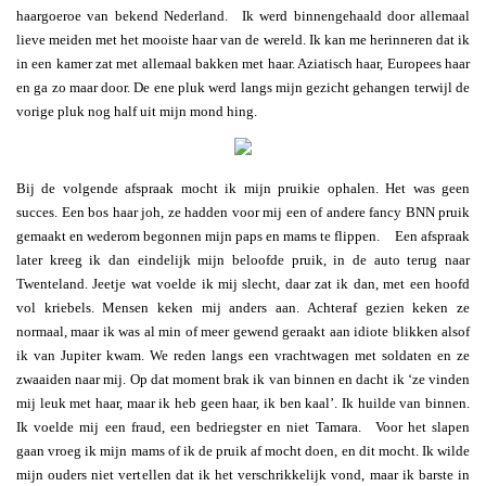
haargoeroe van bekend Nederland. Ik werd binnengehaald door allemaal
lieve meiden met het mooiste haar van de wereld. Ik kan me herinneren dat ik
in een kamer zat met allemaal bakken met haar. Aziatisch haar, Europees haar
en ga zo maar door. De ene pluk werd langs mijn gezicht gehangen terwijl de
vorige pluk nog half uit mijn mond hing.
Bij de volgende afspraak mocht ik mijn pruikie ophalen. Het was geen
succes. Een bos haar joh, ze hadden voor mij een of andere fancy BNN pruik
gemaakt en wederom begonnen mijn paps en mams te flippen. Een afspraak
later kreeg ik dan eindelijk mijn beloofde pruik, in de auto terug naar
Twenteland. Jeetje wat voelde ik mij slecht, daar zat ik dan, met een hoofd
vol kriebels. Mensen keken mij anders aan. Achteraf gezien keken ze
normaal, maar ik was al min of meer gewend geraakt aan idiote blikken alsof
ik van Jupiter kwam. We reden langs een vrachtwagen met soldaten en ze
zwaaiden naar mij. Op dat moment brak ik van binnen en dacht ik ‘ze vinden
mij leuk met haar, maar ik heb geen haar, ik ben kaal’. Ik huilde van binnen.
Ik voelde mij een fraud, een bedriegster en niet Tamara. Voor het slapen
gaan vroeg ik mijn mams of ik de pruik af mocht doen, en dit mocht. Ik wilde
mijn ouders niet vertellen dat ik het verschrikkelijk vond, maar ik barste in