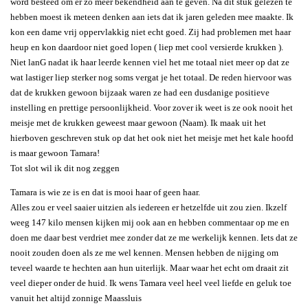
word besteed om er zo meer bekendheid aan te geven. Na dit stuk gelezen te
hebben moest ik meteen denken aan iets dat ik jaren geleden mee maakte. Ik
kon een dame vrij oppervlakkig niet echt goed. Zij had problemen met haar
heup en kon daardoor niet goed lopen ( liep met cool versierde krukken ).
Niet lanG nadat ik haar leerde kennen viel het me totaal niet meer op dat ze
wat lastiger liep sterker nog soms vergat je het totaal. De reden hiervoor was
dat de krukken gewoon bijzaak waren ze had een dusdanige positieve
instelling en prettige persoonlijkheid. Voor zover ik weet is ze ook nooit het
meisje met de krukken geweest maar gewoon (Naam). Ik maak uit het
hierboven geschreven stuk op dat het ook niet het meisje met het kale hoofd
is maar gewoon Tamara!
Tot slot wil ik dit nog zeggen
Tamara is wie ze is en dat is mooi haar of geen haar.
Alles zou er veel saaier uitzien als iedereen er hetzelfde uit zou zien. Ikzelf
weeg 147 kilo mensen kijken mij ook aan en hebben commentaar op me en
doen me daar best verdriet mee zonder dat ze me werkelijk kennen. Iets dat ze
nooit zouden doen als ze me wel kennen. Mensen hebben de nijging om
teveel waarde te hechten aan hun uiterlijk. Maar waar het echt om draait zit
veel dieper onder de huid. Ik wens Tamara veel heel veel liefde en geluk toe
vanuit het altijd zonnige Maassluis