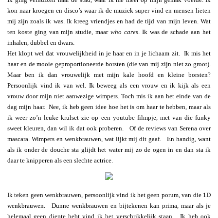
kon naar kroegen en disco’s waar ik de muziek super vind en mensen lieten
mij zijn zoals ik was. Ik kreeg vriendjes en had de tijd van mijn leven. Wat
ten koste ging van mijn studie, maar
who cares
. Ik was de schade aan het
inhalen, dubbel en dwars.
Het klopt wel dat vrouwelijkheid in je haar en in je lichaam zit. Ik mis het
haar en de mooie geproportioneerde borsten (die van mij zijn niet zo groot).
Maar ben ik dan vrouwelijk met mijn kale hoofd en kleine borsten?
Persoonlijk vind ik van wel. Ik beweeg als een vrouw en ik kijk als een
vrouw door mijn niet aanwezige wimpers. Toch mis ik aan het einde van de
dag mijn haar. Nee, ik heb geen idee hoe het is om haar te hebben, maar als
ik weer zo’n leuke krulset zie op een youtube filmpje, met van die funky
sweet kleuren, dan wil ik dat ook proberen. Of de reviews van Serena over
mascara. Wimpers en wenkbrauwen, wat lijkt mij dit gaaf. En handig, want
als ik onder de douche sta glijdt het water mij zo de ogen in en dan sta ik
daar te knipperen als een slechte actrice.
Ik teken geen wenkbrauwen, persoonlijk vind ik het geen porum, van die 1D
wenkbrauwen. Dunne wenkbrauwen en bijtekenen kan prima, maar als je
helemaal geen diepte hebt vind ik het verschrikkelijk staan. Ik heb ook