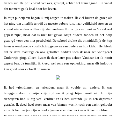
tranen uit. De pruik werd ver weg gestopt, achter het linnengoed. En vanaf
dat moment ga ik kaal door het leven.
In mijn puberjaren begon ik mij zorgen te maken. Ik viel buiten de groep als
het ging om uiterlijk terwijl de meeste pubers juist naar gelijkheid streven en
vooral niet anders willen zijn dan anderen. Nu zal je vast denken ‘ze zal wel
gepest zijn’, maar dat is niet het geval. Mijn ouders hadden in het dorp
gezorgd voor een niet-pestbeleid. De school drukte dit onmiddellijk de kop
in en er werd goede voorlichting gegeven aan ouders en hun kids. Het bleek
dat ze deze maatregelen ook getroffen hadden toen ik naar het Voortgezet
Onderwijs ging, alleen kwam ik daar later pas achter. Vandaar dat ik nooit
gepest ben. Ja tuurlijk, ik kreeg wel eens een opmerking, maar dit Indootje
kan goed voor zichzelf opkomen.
Ik had vriendinnen en vrienden, maar ik voelde mij anders. Ik was
teruggetrokken in mijn vrije tijd en ik ging bijna nooit uit. In mijn
tienerjaren had ik erg veel verdriet en ik ben uiteindelijk in een depressie
geraakt. Ik deed heel stoer, maar van binnen was ik toch een zacht gekookt
eitje. Ik heb netjes mijn school afgemaakt en daarna kwam ik laat tot bloei.
Ik ging verhuizen naar de stad, waar ik me meer op mijn gemak voelde. Ik