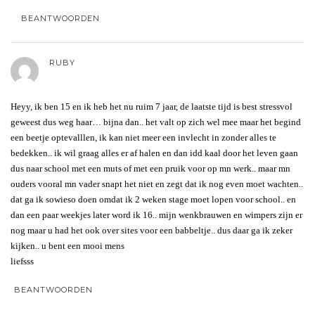
BEANTWOORDEN
RUBY
Heyy, ik ben 15 en ik heb het nu ruim 7 jaar, de laatste tijd is best stressvol
geweest dus weg haar… bijna dan.. het valt op zich wel mee maar het begind
een beetje optevalllen, ik kan niet meer een invlecht in zonder alles te
bedekken.. ik wil graag alles er af halen en dan idd kaal door het leven gaan
dus naar school met een muts of met een pruik voor op mn werk.. maar mn
ouders vooral mn vader snapt het niet en zegt dat ik nog even moet wachten..
dat ga ik sowieso doen omdat ik 2 weken stage moet lopen voor school.. en
dan een paar weekjes later word ik 16.. mijn wenkbrauwen en wimpers zijn er
nog maar u had het ook over sites voor een babbeltje.. dus daar ga ik zeker
kijken.. u bent een mooi mens
liefsss
BEANTWOORDEN