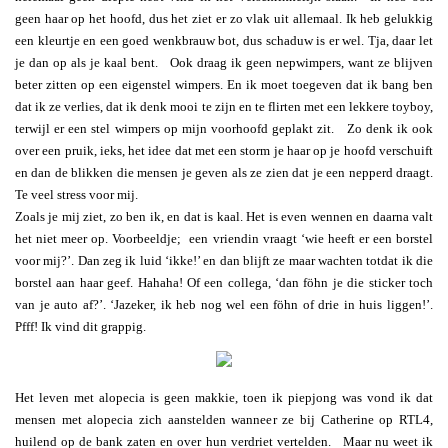
geen haar op het hoofd, dus het ziet er zo vlak uit allemaal. Ik heb gelukkig
een kleurtje en een goed wenkbrauw bot, dus schaduw is er wel. Tja, daar let
je dan op als je kaal bent. Ook draag ik geen nepwimpers, want ze blijven
beter zitten op een eigenstel wimpers. En ik moet toegeven dat ik bang ben
dat ik ze verlies, dat ik denk mooi te zijn en te flirten met een lekkere toyboy,
terwijl er een stel wimpers op mijn voorhoofd geplakt zit. Zo denk ik ook
over een pruik, ieks, het idee dat met een storm je haar op je hoofd verschuift
en dan de blikken die mensen je geven als ze zien dat je een nepperd draagt.
Te veel stress voor mij.
Zoals je mij ziet, zo ben ik, en dat is kaal. Het is even wennen en daarna valt
het niet meer op. Voorbeeldje; een vriendin vraagt ‘wie heeft er een borstel
voor mij?’. Dan zeg ik luid ‘ikke!’ en dan blijft ze maar wachten totdat ik die
borstel aan haar geef. Hahaha! Of een collega, ‘dan föhn je die sticker toch
van je auto af?’. ‘Jazeker, ik heb nog wel een föhn of drie in huis liggen!’.
Pfff! Ik vind dit grappig.
Het leven met alopecia is geen makkie, toen ik piepjong was vond ik dat
mensen met alopecia zich aanstelden wanneer ze bij Catherine op RTL4,
huilend op de bank zaten en over hun verdriet vertelden. Maar nu weet ik