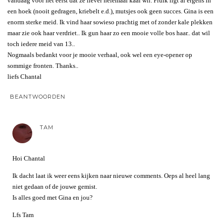
vandaag voor het eerst dat ze liever helemaal kaal wil. Pruik ligt al ergens in
een hoek (nooit gedragen, kriebelt e.d.), mutsjes ook geen succes. Gina is een
enorm sterke meid. Ik vind haar sowieso prachtig met of zonder kale plekken
maar zie ook haar verdriet.. Ik gun haar zo een mooie volle bos haar.. dat wil
toch iedere meid van 13..
Nogmaals bedankt voor je mooie verhaal, ook wel een eye-opener op
sommige fronten. Thanks..
liefs Chantal
BEANTWOORDEN
TAM
Hoi Chantal
Ik dacht laat ik weer eens kijken naar nieuwe comments. Oeps al heel lang
niet gedaan of de jouwe gemist.
Is alles goed met Gina en jou?
Lfs Tam