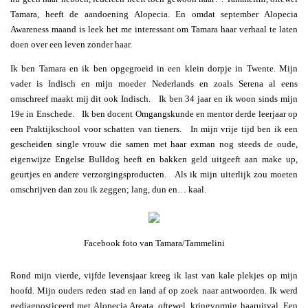
Tamara, heeft de aandoening Alopecia. En omdat september Alopecia
Awareness maand is leek het me interessant om Tamara haar verhaal te laten
doen over een leven zonder haar.
Ik ben Tamara en ik ben opgegroeid in een klein dorpje in Twente. Mijn
vader is Indisch en mijn moeder Nederlands en zoals Serena al eens
omschreef maakt mij dit ook Indisch. Ik ben 34 jaar en ik woon sinds mijn
19e in Enschede. Ik ben docent Omgangskunde en mentor derde leerjaar op
een Praktijkschool voor schatten van tieners. In mijn vrije tijd ben ik een
gescheiden single vrouw die samen met haar exman nog steeds de oude,
eigenwijze Engelse Bulldog heeft en bakken geld uitgeeft aan make up,
geurtjes en andere verzorgingsproducten. Als ik mijn uiterlijk zou moeten
omschrijven dan zou ik zeggen; lang, dun en… kaal.
Facebook foto van Tamara/Tammelini
Rond mijn vierde, vijfde levensjaar kreeg ik last van kale plekjes op mijn
hoofd. Mijn ouders reden stad en land af op zoek naar antwoorden. Ik werd
gediagnosticeerd met Alopecia Areata, oftewel, kringvormig haaruitval. Een