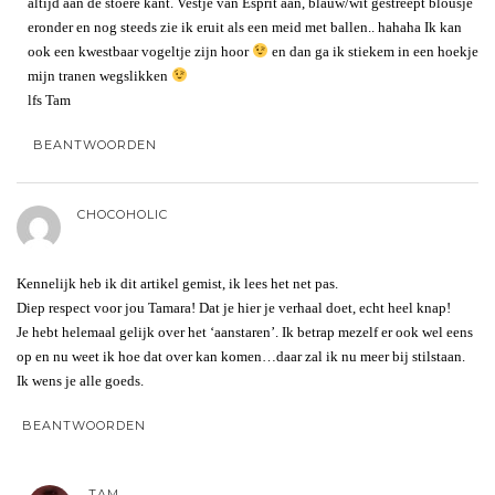
altijd aan de stoere kant. Vestje van Esprit aan, blauw/wit gestreept blousje
eronder en nog steeds zie ik eruit als een meid met ballen.. hahaha Ik kan
ook een kwestbaar vogeltje zijn hoor
en dan ga ik stiekem in een hoekje
mijn tranen wegslikken
lfs Tam
BEANTWOORDEN
CHOCOHOLIC
Kennelijk heb ik dit artikel gemist, ik lees het net pas.
Diep respect voor jou Tamara! Dat je hier je verhaal doet, echt heel knap!
Je hebt helemaal gelijk over het ‘aanstaren’. Ik betrap mezelf er ook wel eens
op en nu weet ik hoe dat over kan komen…daar zal ik nu meer bij stilstaan.
Ik wens je alle goeds.
BEANTWOORDEN
TAM