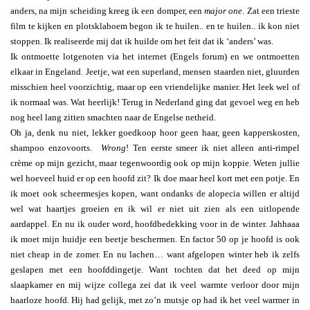
anders, na mijn scheiding kreeg ik een domper, een
major one
. Zat een trieste
film te kijken en plotsklaboem begon ik te huilen.. en te huilen.. ik kon niet
stoppen. Ik realiseerde mij dat ik huilde om het feit dat ik ‘anders’ was.
Ik ontmoette lotgenoten via het internet (Engels forum) en we ontmoetten
elkaar in Engeland. Jeetje, wat een superland, mensen staarden niet, gluurden
misschien heel voorzichtig, maar op een vriendelijke manier. Het leek wel of
ik normaal was. Wat heerlijk! Terug in Nederland ging dat gevoel weg en heb
nog heel lang zitten smachten naar de Engelse netheid.
Oh ja, denk nu niet, lekker goedkoop hoor geen haar, geen kapperskosten,
shampoo enzovoorts.
Wrong
! Ten eerste smeer ik niet alleen anti-rimpel
crème op mijn gezicht, maar tegenwoordig ook op mijn koppie. Weten jullie
wel hoeveel huid er op een hoofd zit? Ik doe maar heel kort met een potje. En
ik moet ook scheermesjes kopen, want ondanks de alopecia willen er altijd
wel wat haartjes groeien en ik wil er niet uit zien als een uitlopende
aardappel. En nu ik ouder word, hoofdbedekking voor in de winter. Jahhaaa
ik moet mijn huidje een beetje beschermen. En factor 50 op je hoofd is ook
niet cheap in de zomer. En nu lachen… want afgelopen winter heb ik zelfs
geslapen met een hoofddingetje. Want tochten dat het deed op mijn
slaapkamer en mij wijze collega zei dat ik veel warmte verloor door mijn
haarloze hoofd. Hij had gelijk, met zo’n mutsje op had ik het veel warmer in