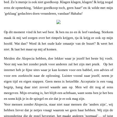
bed. Zo’n mutsje is ook niet goedkoop. Klagen klagen, klagen! Ik krijg nogal
eens de opmerking, ‘lekker goedkoop toch, geen haar!’ en ik wilde met mijn
‘geklaag’ gedachtes doen veranderen, vandaar! Hahaha!
Op dit moment vind ik het wel best. Ik ben nu zo en ik leef vandaag. Stiekem
maak ik mij wel zorgen over het rimpels krijgen, tja ik krijg ze ook op mijn
hoofd. Wat dan? Word ik het oude kale omaatje van de buurt? Ik weet het
niet. Ik laat het maar op mij af komen.
Meiden die Alopecia hebben, doe lekker waar je jezelf het beste bij voelt.
Voor mij was het zonder pruik voor anderen zal het zijn met pruik. Op het
internet heb je fijne sites waar je kan komen voor een babbel, een advies of
voor een zoektocht naar de oplossing. Luister vooral naar jezelf, neem je
eigen tijd en eigen stappen. Geen mens is hetzelfde. Acceptatie is een vaag
begrip, hang daar niet zoveel waarde aan op. Men wil dit nog al eens
meegeven. Mijn ervaring is, het blijft een achtbaan, want soms ben je het beu
en soms kijk je in de spiegel en zie dat je er ook mag zijn.
Voor mensen zonder Alopecia, staar niet naar mensen die ‘anders zijn’, wij
hebben liever dat je netjes vraagt waarom we geen haar hebben. Wij zijn de
uitzondering die de regel bevestigt, het maakt anderen ‘normaal’… of juist