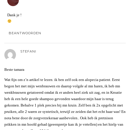
Dank je !
BEANTWOORDEN
STEFANI
Beste tamara
Wat fijn om z’n artikel te lezen. ik ben zelf ook een alopecia patient. Eerst
begon het met mijn wenbrauwen en daarop volgde al mn haren, ik heb mn
wenkbrauwen getatoeerd omdat ik er anders heel ziek uit zag, en in Kroatie
heb ik een hele goede shampoo gevonden waardoor mijn haar is terug
gekomen. Behalve 1 plek precies bij mn kruin. Zelf ben ik 2x opgelicht met
pruiken, alle 2 waren ze syntetisch, terwijl ze zeiden dat het echt haar was! En
nota bene door de zorgverzekeraar aanbevolen.. Ook heb ik pretnison
prikken in mn hoofd gehad (geeenpretje kan ik je vrrtellen) en het hielp van