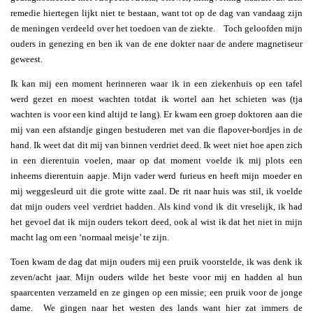
remedie hiertegen lijkt niet te bestaan, want tot op de dag van vandaag zijn
de meningen verdeeld over het toedoen van de ziekte. Toch geloofden mijn
ouders in genezing en ben ik van de ene dokter naar de andere magnetiseur
geweest.
Ik kan mij een moment herinneren waar ik in een ziekenhuis op een tafel
werd gezet en moest wachten totdat ik wortel aan het schieten was (tja
wachten is voor een kind altijd te lang). Er kwam een groep doktoren aan die
mij van een afstandje gingen bestuderen met van die flapover-bordjes in de
hand. Ik weet dat dit mij van binnen verdriet deed. Ik weet niet hoe apen zich
in een dierentuin voelen, maar op dat moment voelde ik mij plots een
inheems dierentuin aapje. Mijn vader werd furieus en heeft mijn moeder en
mij weggesleurd uit die grote witte zaal. De rit naar huis was stil, ik voelde
dat mijn ouders veel verdriet hadden. Als kind vond ik dit vreselijk, ik had
het gevoel dat ik mijn ouders tekort deed, ook al wist ik dat het niet in mijn
macht lag om een ‘normaal meisje’ te zijn.
Toen kwam de dag dat mijn ouders mij een pruik voorstelde, ik was denk ik
zeven/acht jaar. Mijn ouders wilde het beste voor mij en hadden al hun
spaarcenten verzameld en ze gingen op een missie; een pruik voor de jonge
dame. We gingen naar het westen des lands want hier zat immers de