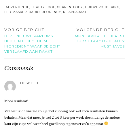
ADVERTENTIE
,
BEAUTY TOOL
,
CURRENTBODY
,
HUIDVEROUDERING
,
LED MASKER
,
RADIOFREQUENCY
,
RF APPARAAT
VORIGE BERICHT
VOLGENDE BERICHT
DEZE NIEUWE PARFUMS
MIJN FAVORIETE HERFST
HEBBEN EEN GEHEIM
BUDGETPROOF BEAUTY
INGREDIËNT WAAR JE ÉCHT
MUSTHAVES
VERSLAAFD AAN RAAKT
Comments
LIESBETH
Mooi resultaat!
Van wat ik online zie zou je met cupping ook wel zo’n resultaten kunnen
behalen. Maar dat moet je wel 2 tot 3 keer per week doen. Langs de andere
kant zijn cups wel weer heel goedkoop tegenover zo’n apparaat