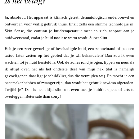
Is het veilig?
Ja, absoluut. Het apparaat is klinisch getest, dermatologisch onderbouwd en
ontworpen voor veilig gebruik thuis. Er zit zelfs een slimme technologie in,
Skin Sense, die continu je huidtemperatuur meet en zich aanpast aan je
huidweerstand, zodat je huid nooit te warm wordt. Super slim.
Heb je een zeer gevoelige of beschadigde huid, een zonnebrand of pas een
tattoo laten zetten op het gebied dat je wil behandelen? Dan zou ik even
wachten tot je huid hersteld is. Ook de zones rond je ogen, lippen en neus sla
ik altijd over, net als het onderste deel van mijn nek (dat is namelijk
gevoeliger en daar ligt je schildklier, dus die vermijden we). En mocht je een
pacemaker hebben of zwanger zijn, dan wordt het gebruik sowieso afgeraden.
Twijfel je? Dan is het altijd slim om even met je huidtherapeut of arts te
overleggen. Beter safe than sorry!