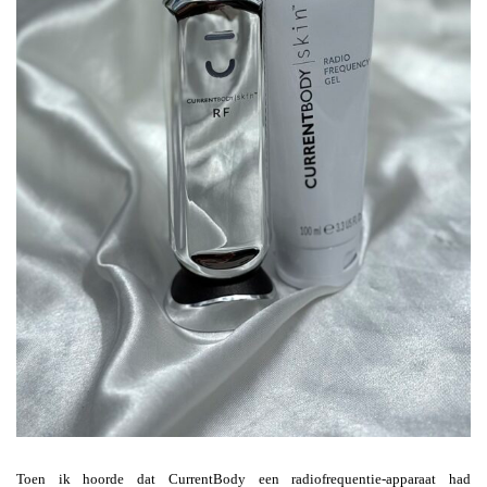
Toen ik hoorde dat CurrentBody een radiofrequentie-apparaat had